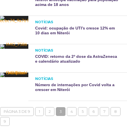
acima de 18 anos
NOTÍCIAS
Covid: ocupação de UTI’s cresce 12% em
10 dias em Niterói
NOTÍCIAS
COVID: retorno da 2ª dose da AstraZeneca
e calendário atualizado
NOTÍCIAS
Número de internações por Covid volta a
crescer em Niterói
PÁGINA 3 DE 9
1
2
3
4
5
6
7
8
9