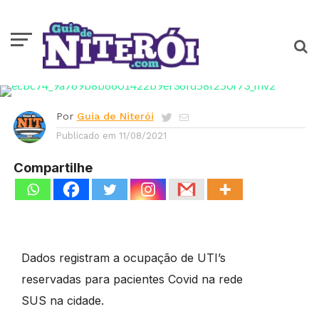
NOTÍCIAS
Covid: ocupação de UTI’s
cresce 12% em 10 dias em
Niterói
Por
Guia de Niterói
Publicado em
11/08/2021
Compartilhe
Dados registram a ocupação de UTI’s
reservadas para pacientes Covid na rede
SUS na cidade.