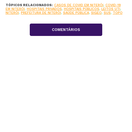
TÓPICOS RELACIONADOS:
CASOS DE COVID EM NITERÓI
,
COVID-19
EM NITERÓI
,
HOSPITAIS PRIVADOS
,
HOSPITAIS PÚBLICOS
,
LEITOS UTI
,
NITERÓI
,
PREFEITURA DE NITERÓI
,
SAÚDE PÚBLICA
,
SIGEO
,
SUS
,
TOPO
COMENTÁRIOS