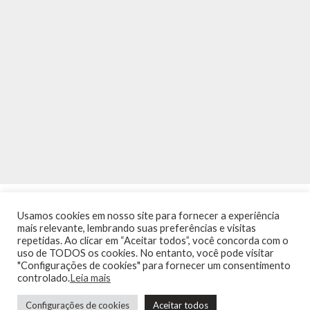
Usamos cookies em nosso site para fornecer a experiência
mais relevante, lembrando suas preferências e visitas
repetidas. Ao clicar em “Aceitar todos”, você concorda com o
uso de TODOS os cookies. No entanto, você pode visitar
"Configurações de cookies" para fornecer um consentimento
INÍCIO
NOTÍCIAS
AGENDA
CONTATO
TRÂNSITO NA PONTE
controlado.
Leia mais
TERMOS DE USO / POLÍTICA DE PRIVACIDADE
Configurações de cookies
Aceitar todos