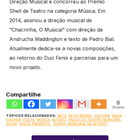
Direção Musical e concorreu ao Prêmio
Shell de Teatro na categoria Música. Em
2014, assinou a direção musical de
“Chacrinha, O Musical” com direção de
Andrucha Waddington e texto de Pedro Bial.
Atualmente dedica-se a novas composições,
ao retorno do Duo Fenix e parcerias para um
novo projeto.
Compartilhe
0
Shares
TÓPICOS RELACIONADOS:
ARTE
,
BETH BRUNO
,
CULTURA
,
DELIA
FISCHER
,
FESTA
,
MÚSICA
,
NITERÓI
,
PALCO DO TEATRO MUNICIPAL
,
SHOW
,
SHOW PRESENTE
,
TEATRO MUNICIPAL DE NITERÓI