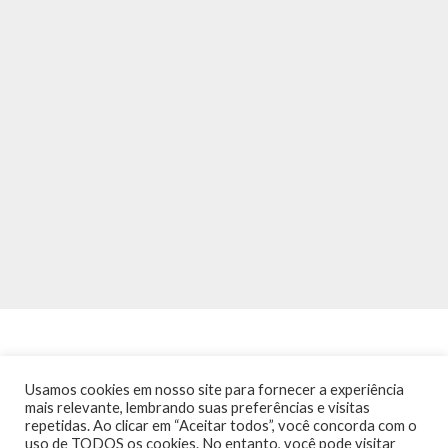
Usamos cookies em nosso site para fornecer a experiência
mais relevante, lembrando suas preferências e visitas
repetidas. Ao clicar em “Aceitar todos”, você concorda com o
INÍCIO
NOTÍCIAS
AGENDA
CONTATO
TRÂNSITO NA PONTE
uso de TODOS os cookies. No entanto, você pode visitar