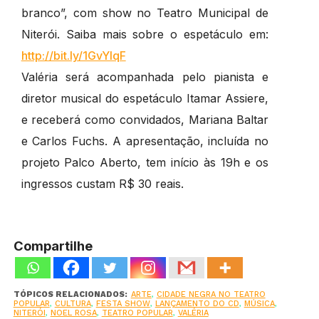
branco”, com show no Teatro Municipal de
Niterói. Saiba mais sobre o espetáculo em:
http://bit.ly/1GvYlqF
Valéria será acompanhada pelo pianista e
diretor musical do espetáculo Itamar Assiere,
e receberá como convidados, Mariana Baltar
e Carlos Fuchs. A apresentação, incluída no
projeto Palco Aberto, tem início às 19h e os
ingressos custam R$ 30 reais.
Compartilhe
TÓPICOS RELACIONADOS:
ARTE
,
CIDADE NEGRA NO TEATRO
POPULAR
,
CULTURA
,
FESTA SHOW
,
LANÇAMENTO DO CD
,
MÚSICA
,
NITERÓI
,
NOEL ROSA
,
TEATRO POPULAR
,
VALÉRIA