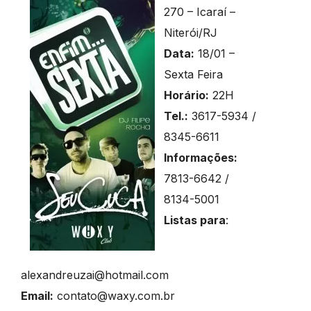
270 – Icaraí –
Niterói/RJ
Data:
18/01 –
Sexta Feira
Horário:
22H
Tel.:
3617-5934 /
8345-6611
Informações:
7813-6642 /
8134-5001
Listas para
:
alexandreuzai@hotmail.com
Email:
contato@waxy.com.br