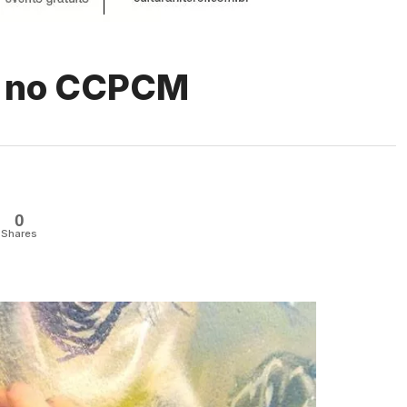
ti no CCPCM
0
Shares