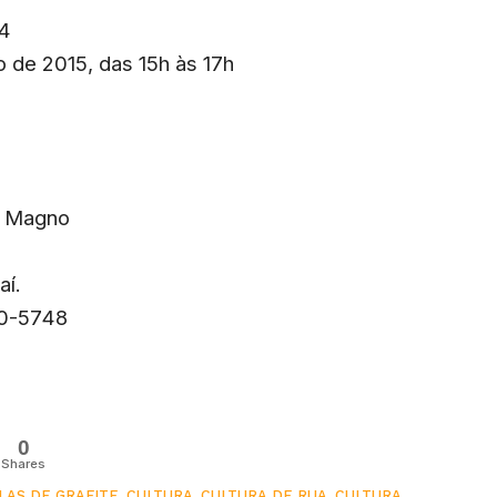
44
o de 2015, das 15h às 17h
os Magno
aí.
10-5748
0
Shares
LAS DE GRAFITE
,
CULTURA
,
CULTURA DE RUA
,
CULTURA