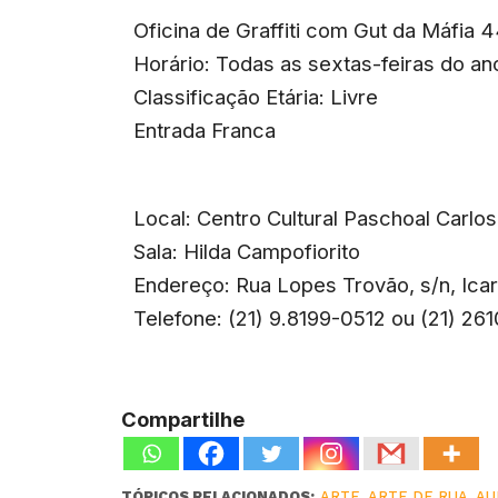
Oficina de Graffiti com Gut da Máfia 
Horário: Todas as sextas-feiras do an
Classificação Etária: Livre
Entrada Franca
Local: Centro Cultural Paschoal Carl
Sala: Hilda Campofiorito
Endereço: Rua Lopes Trovão, s/n, Icar
Telefone: (21) 9.8199-0512 ou (21) 26
Compartilhe
TÓPICOS RELACIONADOS:
ARTE
,
ARTE DE RUA
,
AU