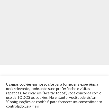
Usamos cookies em nosso site para fornecer a experiência
mais relevante, lembrando suas preferências e visitas
repetidas. Ao clicar em “Aceitar todos”, você concorda com o
INÍCIO
NOTÍCIAS
AGENDA
CONTATO
TRÂNSITO NA PONTE
uso de TODOS os cookies. No entanto, você pode visitar
TERMOS DE USO / POLÍTICA DE PRIVACIDADE
"Configurações de cookies" para fornecer um consentimento
controlado.
Leia mais