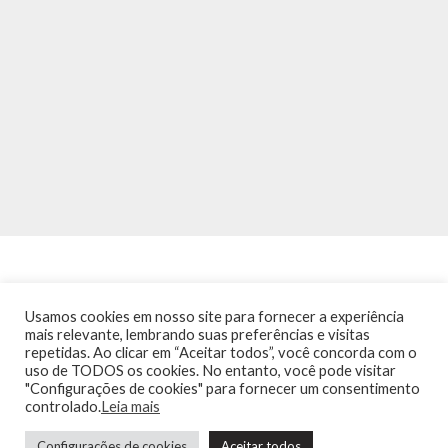
Usamos cookies em nosso site para fornecer a experiência
mais relevante, lembrando suas preferências e visitas
repetidas. Ao clicar em “Aceitar todos”, você concorda com o
INÍCIO
NOTÍCIAS
AGENDA
CONTATO
TRÂNSITO NA PONTE
uso de TODOS os cookies. No entanto, você pode visitar
TERMOS DE USO / POLÍTICA DE PRIVACIDADE
"Configurações de cookies" para fornecer um consentimento
controlado.
Leia mais
Configurações de cookies
Aceitar todos