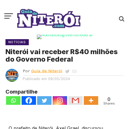
NOTÍCIAS
Niterói vai receber R$40 milhões
do Governo Federal
Por
Guia de Niterói
Publicado em
09/05/2024
Compartilhe
0
Shares
O prefeito de Niterói, Axel Grael, discursou