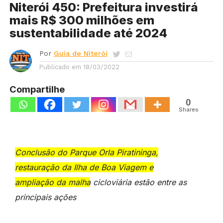
Niterói 450: Prefeitura investirá
mais R$ 300 milhões em
sustentabilidade até 2024
Por
Guia de Niterói
Publicado em
18/03/2022
Compartilhe
0
Shares
Conclusão do Parque Orla Piratininga,
restauração da Ilha de Boa Viagem e
ampliação da malha cicloviária estão entre as
principais ações