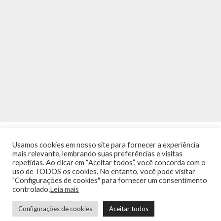
Usamos cookies em nosso site para fornecer a experiência
mais relevante, lembrando suas preferências e visitas
repetidas. Ao clicar em “Aceitar todos”, você concorda com o
uso de TODOS os cookies. No entanto, você pode visitar
"Configurações de cookies" para fornecer um consentimento
INÍCIO
NOTÍCIAS
AGENDA
CONTATO
TRÂNSITO NA PONTE
controlado.
Leia mais
TERMOS DE USO / POLÍTICA DE PRIVACIDADE
Configurações de cookies
Aceitar todos