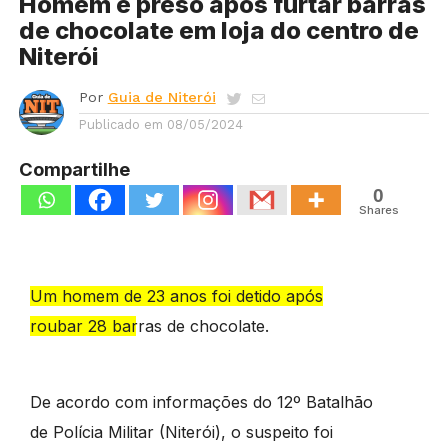
Homem é preso após furtar barras
de chocolate em loja do centro de
Niterói
Por
Guia de Niterói
Publicado em
08/05/2024
Compartilhe
0
Shares
Um homem de 23 anos foi detido após
roubar 28 barras de chocolate.
De acordo com informações do 12º Batalhão
de Polícia Militar (Niterói), o suspeito foi