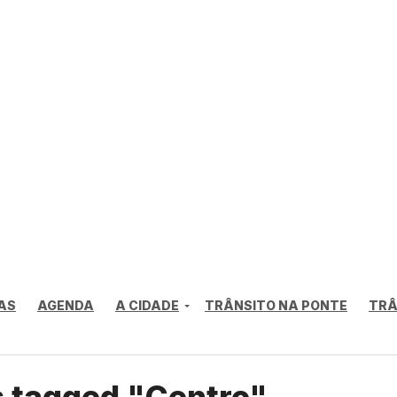
AS
AGENDA
A CIDADE
TRÂNSITO NA PONTE
TRÂ