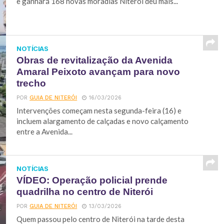
e ganhará 168 novas moradias Niterói deu mais...
NOTÍCIAS
Obras de revitalização da Avenida
Amaral Peixoto avançam para novo
trecho
POR
GUIA DE NITERÓI
16/03/2026
Intervenções começam nesta segunda-feira (16) e
incluem alargamento de calçadas e novo calçamento
entre a Avenida...
NOTÍCIAS
VÍDEO: Operação policial prende
quadrilha no centro de Niterói
POR
GUIA DE NITERÓI
13/03/2026
Quem passou pelo centro de Niterói na tarde desta