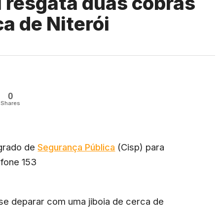
 resgata duas cobras
a de Niterói
0
Shares
egrado de
Segurança Pública
(Cisp) para
lefone 153
se deparar com uma jiboia de cerca de