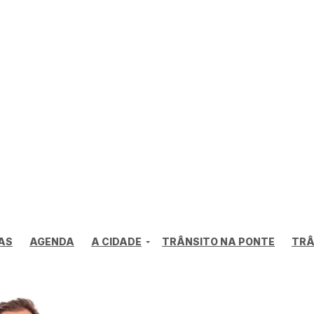
AS
AGENDA
A CIDADE
TRÂNSITO NA PONTE
TRÂ