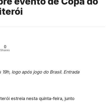
bre evento de Copa do
terói
0
Shares
 19h, logo após jogo do Brasil. Entrada
rói estreia nesta quinta-feira, junto