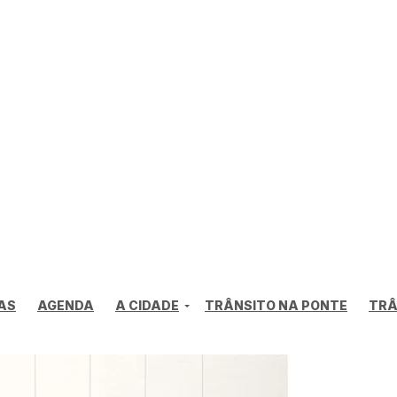
AS
AGENDA
A CIDADE
TRÂNSITO NA PONTE
TRÂ