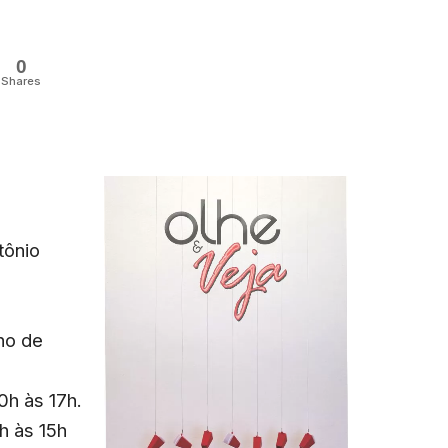
0
Shares
tônio
lho de
0h às 17h.
h às 15h