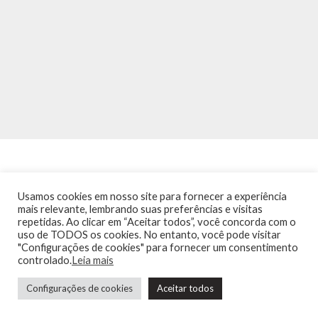
Usamos cookies em nosso site para fornecer a experiência
mais relevante, lembrando suas preferências e visitas
repetidas. Ao clicar em “Aceitar todos”, você concorda com o
INÍCIO
NOTÍCIAS
AGENDA
CONTATO
TRÂNSITO NA PONTE
uso de TODOS os cookies. No entanto, você pode visitar
TERMOS DE USO / POLÍTICA DE PRIVACIDADE
"Configurações de cookies" para fornecer um consentimento
controlado.
Leia mais
Configurações de cookies
Aceitar todos
Guia de Niterói Informática LTDA Todos os Direitos Reservados