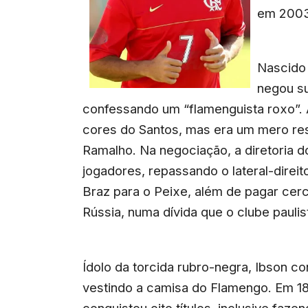
em 2003
Nascido 
negou s
confessando um “flamenguista roxo”. 
cores do Santos, mas era um mero re
Ramalho. Na negociação, a diretoria 
jogadores, repassando o lateral-direi
Braz para o Peixe, além de pagar cer
Rússia, numa dívida que o clube pauli
Ídolo da torcida rubro-negra, Ibson co
vestindo a camisa do Flamengo. Em 186
conquistou oito títulos, inclusive fa