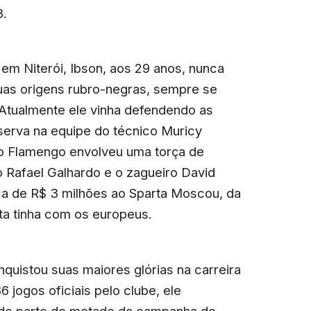
.
em Niterói, Ibson, aos 29 anos, nunca
uas origens rubro-negras, sempre se
Atualmente ele vinha defendendo as
serva na equipe do técnico Muricy
do Flamengo envolveu uma torça de
to Rafael Galhardo e o zagueiro David
ca de R$ 3 milhões ao Sparta Moscou, da
sta tinha com os europeus.
nquistou suas maiores glórias na carreira
 jogos oficiais pelo clube, ele
zendo parte de metade da campanha do