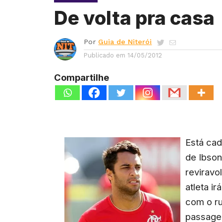
De volta pra casa
Por
Guia de Niterói
Publicado em
14/05/2012
Compartilhe
Está cad
de Ibson
reviravo
atleta i
com o ru
passagem