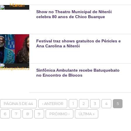
Show no Theatro Municipal de Niterói
celebra 80 anos de Chico Buarque
Festival traz shows gratuitos de Péricles e
Ana Carolina a Niterói
Sinfônica Ambulante recebe Batuquebato
no Encontro de Blocos
PÁGINA 5 DE 44
‹ ANTERIOR
1
2
3
4
5
6
7
8
9
PRÓXIMO ›
ÚLTIMA »