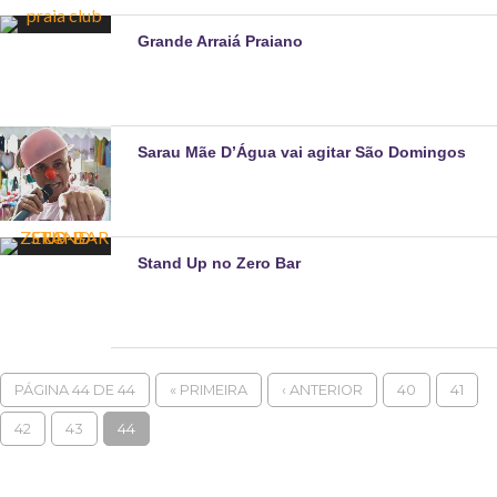
Grande Arraiá Praiano
Sarau Mãe D’Água vai agitar São Domingos
Stand Up no Zero Bar
PÁGINA 44 DE 44
« PRIMEIRA
‹ ANTERIOR
40
41
42
43
44