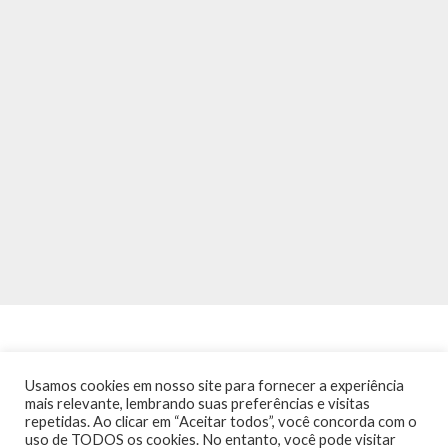
Usamos cookies em nosso site para fornecer a experiência
mais relevante, lembrando suas preferências e visitas
repetidas. Ao clicar em “Aceitar todos”, você concorda com o
INÍCIO
NOTÍCIAS
AGENDA
CONTATO
TRÂNSITO NA PONTE
uso de TODOS os cookies. No entanto, você pode visitar