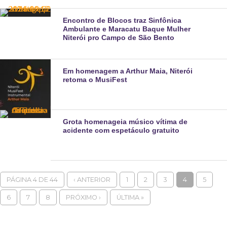
Encontro de Blocos traz Sinfônica
Ambulante e Maracatu Baque Mulher
Niterói pro Campo de São Bento
Em homenagem a Arthur Maia, Niterói
retoma o MusiFest
Grota homenageia músico vítima de
acidente com espetáculo gratuito
PÁGINA 4 DE 44
‹ ANTERIOR
1
2
3
4
5
6
7
8
PRÓXIMO ›
ÚLTIMA »