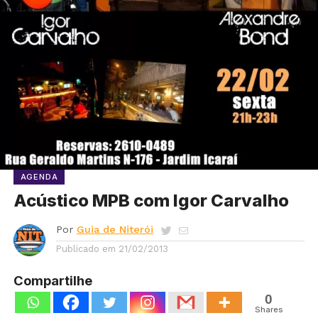
AGENDA
Acústico MPB com Igor Carvalho
Por
Guia de Niterói
Publicado em
21/02/2013
Compartilhe
0
Shares