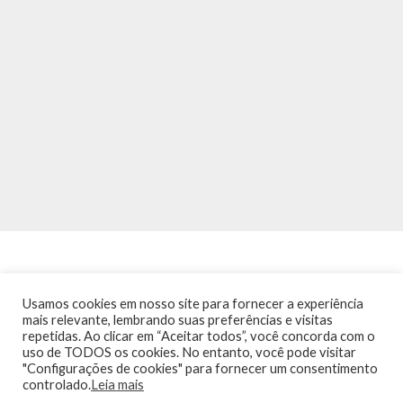
Usamos cookies em nosso site para fornecer a experiência
mais relevante, lembrando suas preferências e visitas
repetidas. Ao clicar em “Aceitar todos”, você concorda com o
INÍCIO
NOTÍCIAS
AGENDA
CONTATO
TRÂNSITO NA PONTE
uso de TODOS os cookies. No entanto, você pode visitar
TERMOS DE USO / POLÍTICA DE PRIVACIDADE
"Configurações de cookies" para fornecer um consentimento
controlado.
Leia mais