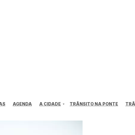
AS
AGENDA
A CIDADE
TRÂNSITO NA PONTE
TRÂ