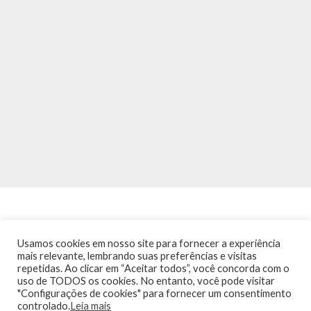
Usamos cookies em nosso site para fornecer a experiência
mais relevante, lembrando suas preferências e visitas
repetidas. Ao clicar em “Aceitar todos”, você concorda com o
INÍCIO
NOTÍCIAS
AGENDA
CONTATO
TRÂNSITO NA PONTE
uso de TODOS os cookies. No entanto, você pode visitar
TERMOS DE USO / POLÍTICA DE PRIVACIDADE
"Configurações de cookies" para fornecer um consentimento
controlado.
Leia mais