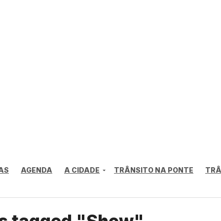
AS
AGENDA
A CIDADE
TRÂNSITO NA PONTE
TRÂ