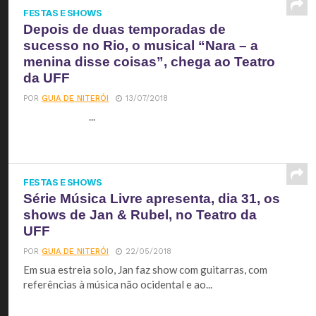
FESTAS E SHOWS
Depois de duas temporadas de
sucesso no Rio, o musical “Nara – a
menina disse coisas”, chega ao Teatro
da UFF
POR
GUIA DE NITERÓI
13/07/2018
...
FESTAS E SHOWS
Série Música Livre apresenta, dia 31, os
shows de Jan & Rubel, no Teatro da
UFF
POR
GUIA DE NITERÓI
22/05/2018
Em sua estreia solo, Jan faz show com guitarras, com
referências à música não ocidental e ao...