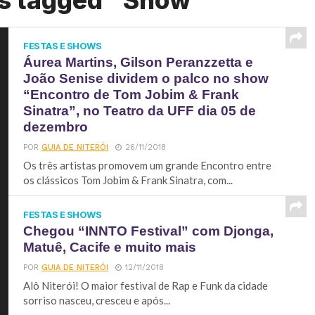
ts tagged "Show"
FESTAS E SHOWS
Áurea Martins, Gilson Peranzzetta e
João Senise dividem o palco no show
“Encontro de Tom Jobim & Frank
Sinatra”, no Teatro da UFF dia 05 de
dezembro
POR
GUIA DE NITERÓI
26/11/2018
Os três artistas promovem um grande Encontro entre
os clássicos Tom Jobim & Frank Sinatra, com...
FESTAS E SHOWS
Chegou “INNTO Festival” com Djonga,
Matuê, Cacife e muito mais
POR
GUIA DE NITERÓI
12/11/2018
Alô Niterói! O maior festival de Rap e Funk da cidade
sorriso nasceu, cresceu e após...