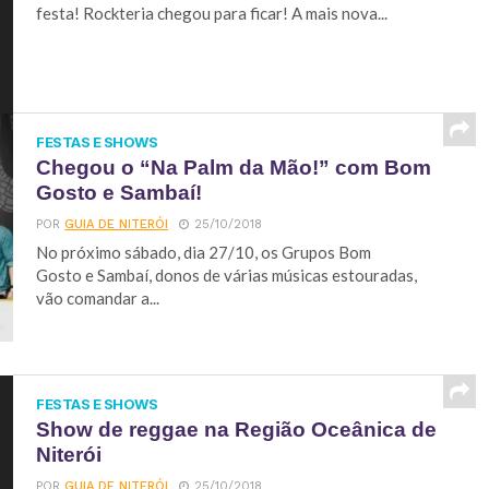
festa! Rockteria chegou para ficar! A mais nova...
FESTAS E SHOWS
Chegou o “Na Palm da Mão!” com Bom
Gosto e Sambaí!
POR
GUIA DE NITERÓI
25/10/2018
No próximo sábado, dia 27/10, os Grupos Bom
Gosto e Sambaí, donos de várias músicas estouradas,
vão comandar a...
FESTAS E SHOWS
Show de reggae na Região Oceânica de
Niterói
POR
GUIA DE NITERÓI
25/10/2018