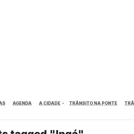
AS
AGENDA
A CIDADE
TRÂNSITO NA PONTE
TRÂ