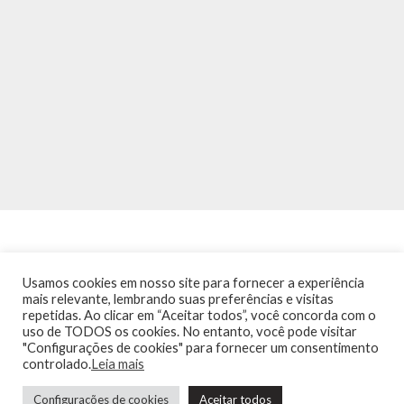
Usamos cookies em nosso site para fornecer a experiência
mais relevante, lembrando suas preferências e visitas
repetidas. Ao clicar em “Aceitar todos”, você concorda com o
INÍCIO
NOTÍCIAS
AGENDA
CONTATO
TRÂNSITO NA PONTE
uso de TODOS os cookies. No entanto, você pode visitar
TERMOS DE USO / POLÍTICA DE PRIVACIDADE
"Configurações de cookies" para fornecer um consentimento
controlado.
Leia mais
Configurações de cookies
Aceitar todos