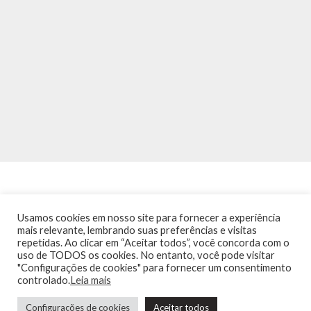
Usamos cookies em nosso site para fornecer a experiência
mais relevante, lembrando suas preferências e visitas
repetidas. Ao clicar em “Aceitar todos”, você concorda com o
INÍCIO
NOTÍCIAS
AGENDA
CONTATO
TRÂNSITO NA PONTE
uso de TODOS os cookies. No entanto, você pode visitar
TERMOS DE USO / POLÍTICA DE PRIVACIDADE
"Configurações de cookies" para fornecer um consentimento
controlado.
Leia mais
Configurações de cookies
Aceitar todos