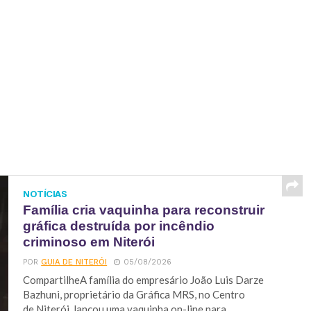
NOTÍCIAS
Família cria vaquinha para reconstruir
gráfica destruída por incêndio
criminoso em Niterói
POR
GUIA DE NITERÓI
05/08/2026
CompartilheA família do empresário João Luis Darze
Bazhuni, proprietário da Gráfica MRS, no Centro
de Niterói, lançou uma vaquinha on-line para...