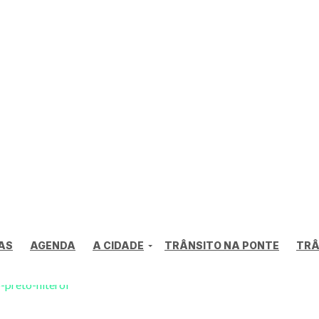
AS
AGENDA
A CIDADE
TRÂNSITO NA PONTE
TRÂ