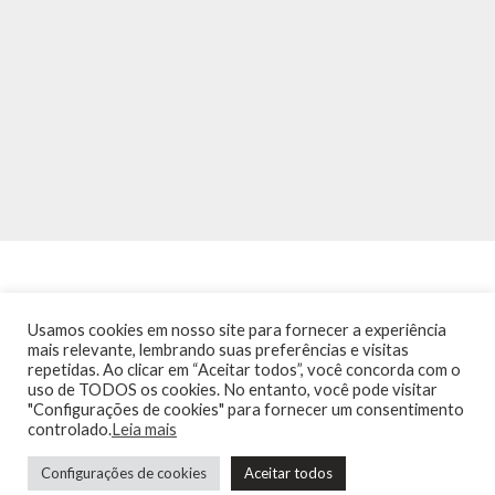
Usamos cookies em nosso site para fornecer a experiência
mais relevante, lembrando suas preferências e visitas
repetidas. Ao clicar em “Aceitar todos”, você concorda com o
INÍCIO
NOTÍCIAS
AGENDA
CONTATO
TRÂNSITO NA PONTE
uso de TODOS os cookies. No entanto, você pode visitar
TERMOS DE USO / POLÍTICA DE PRIVACIDADE
"Configurações de cookies" para fornecer um consentimento
controlado.
Leia mais
Precisa de ajuda?
Configurações de cookies
Aceitar todos
Guia de Niterói Informática LTDA Todos os Direitos Reservados