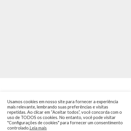
Usamos cookies em nosso site para fornecer a experiência
mais relevante, lembrando suas preferências e visitas
repetidas. Ao clicar em “Aceitar todos”, você concorda com o
INÍCIO
NOTÍCIAS
AGENDA
CONTATO
TRÂNSITO NA PONTE
uso de TODOS os cookies. No entanto, você pode visitar
TERMOS DE USO / POLÍTICA DE PRIVACIDADE
"Configurações de cookies" para fornecer um consentimento
controlado.
Leia mais