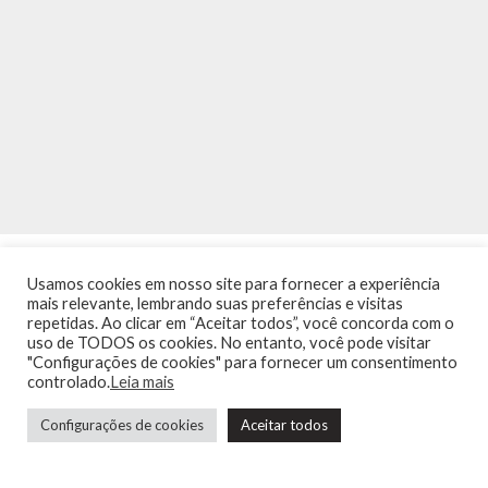
Usamos cookies em nosso site para fornecer a experiência
mais relevante, lembrando suas preferências e visitas
repetidas. Ao clicar em “Aceitar todos”, você concorda com o
uso de TODOS os cookies. No entanto, você pode visitar
"Configurações de cookies" para fornecer um consentimento
INÍCIO
NOTÍCIAS
AGENDA
CONTATO
TRÂNSITO NA PONTE
controlado.
Leia mais
TERMOS DE USO / POLÍTICA DE PRIVACIDADE
Configurações de cookies
Aceitar todos
Guia de Niterói Informática LTDA Todos os Direitos Reservados