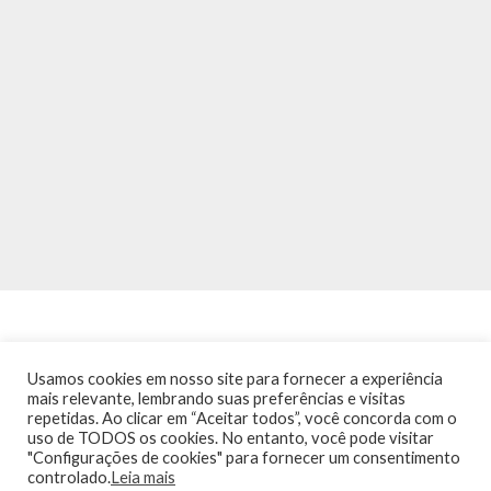
Usamos cookies em nosso site para fornecer a experiência
mais relevante, lembrando suas preferências e visitas
repetidas. Ao clicar em “Aceitar todos”, você concorda com o
INÍCIO
NOTÍCIAS
AGENDA
CONTATO
TRÂNSITO NA PONTE
uso de TODOS os cookies. No entanto, você pode visitar
TERMOS DE USO / POLÍTICA DE PRIVACIDADE
"Configurações de cookies" para fornecer um consentimento
controlado.
Leia mais