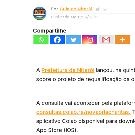
Por
Guia de Niterói
Publicado em
11/06/2021
Compartilhe
A
Prefeitura de Niterói
lançou, na quin
sobre o projeto de requalificação da o
A consulta vai acontecer pela platafo
consultas.colab.re/novaorlacharitas.
T
aplicativo Colab disponível para downl
App Store (iOS).