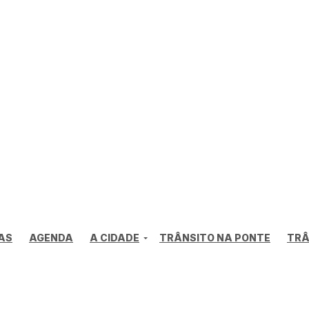
iterói abre
ca sobre
de Charitas
AS
AGENDA
A CIDADE
TRÂNSITO NA PONTE
TRÂ