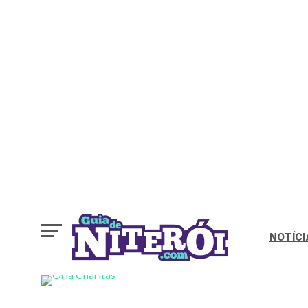
NOTÍCIAS
Prefeitura de N
consulta públi
obras na orla 
NOTÍCI