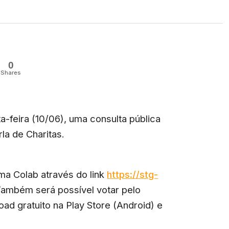
0
Shares
ta-feira (10/06),
uma consulta pública
rla de Charitas
.
rma Colab através do link
https://stg-
ambém será possível votar pelo
oad gratuito na Play Store (Android) e