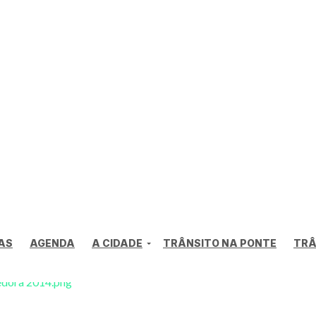
AS
AGENDA
A CIDADE
TRÂNSITO NA PONTE
TRÂ