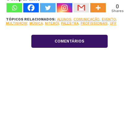
0
Shares
TÓPICOS RELACIONADOS:
ALUNOS
,
COMUNICAÇÃO
,
EVENTO
,
MULTISHOW
,
MÚSICA
,
NITERÓI
,
PALESTRA
,
PROFISSIONAIS
,
UFF
COMENTÁRIOS