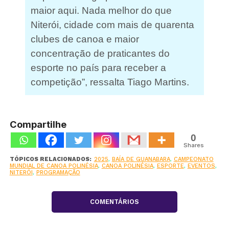
maior aqui. Nada melhor do que
Niterói, cidade com mais de quarenta
clubes de canoa e maior
concentração de praticantes do
esporte no país para receber a
competição”, ressalta Tiago Martins.
Compartilhe
0
Shares
TÓPICOS RELACIONADOS:
2025
,
BAÍA DE GUANABARA
,
CAMPEONATO
MUNDIAL DE CANOA POLINÉSIA
,
CANOA POLINÉSIA
,
ESPORTE
,
EVENTOS
,
NITERÓI
,
PROGRAMAÇÃO
COMENTÁRIOS