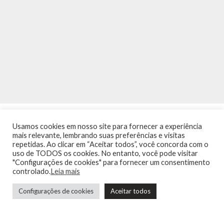
Usamos cookies em nosso site para fornecer a experiência
mais relevante, lembrando suas preferências e visitas
repetidas. Ao clicar em “Aceitar todos”, você concorda com o
uso de TODOS os cookies. No entanto, você pode visitar
"Configurações de cookies" para fornecer um consentimento
INÍCIO
NOTÍCIAS
AGENDA
CONTATO
TRÂNSITO NA PONTE
controlado.
Leia mais
TERMOS DE USO / POLÍTICA DE PRIVACIDADE
Configurações de cookies
Aceitar todos
Guia de Niterói Informática LTDA Todos os Direitos Reservados