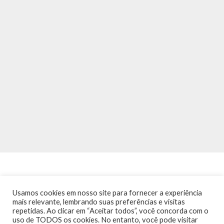
Usamos cookies em nosso site para fornecer a experiência
mais relevante, lembrando suas preferências e visitas
repetidas. Ao clicar em “Aceitar todos”, você concorda com o
INÍCIO
NOTÍCIAS
AGENDA
CONTATO
TRÂNSITO NA PONTE
uso de TODOS os cookies. No entanto, você pode visitar