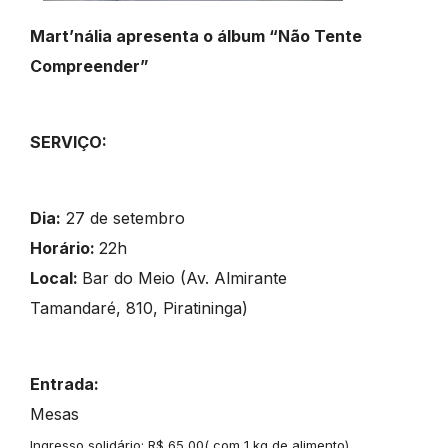
Mart’nália apresenta
o álbum “Não Tente
Compreender”
SERVIÇO:
Dia:
27 de setembro
Horário:
22h
Local:
Bar do Meio (Av. Almirante
Tamandaré, 810, Piratininga)
Entrada:
Mesas
Ingresso solidário: R$ 65,00( com 1 kg de alimento)