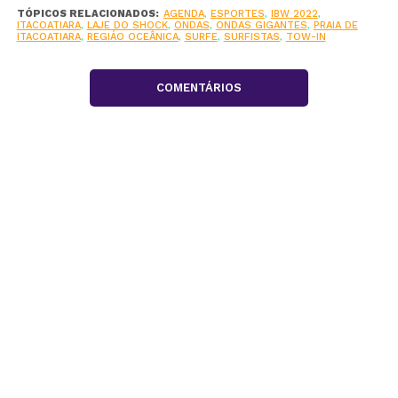
TÓPICOS RELACIONADOS:
AGENDA
,
ESPORTES
,
IBW 2022
,
ITACOATIARA
,
LAJE DO SHOCK
,
ONDAS
,
ONDAS GIGANTES
,
PRAIA DE
ITACOATIARA
,
REGIÁO OCEÂNICA
,
SURFE
,
SURFISTAS
,
TOW-IN
COMENTÁRIOS