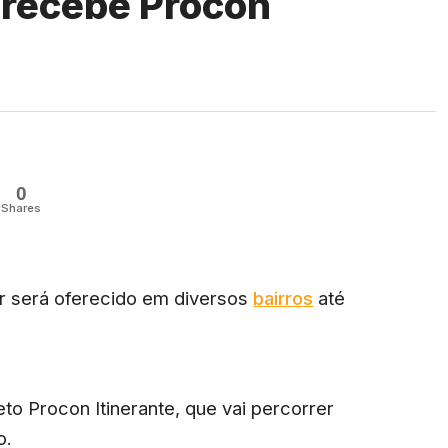
 recebe Procon
0
Shares
r será oferecido em diversos
bairros
até
eto Procon Itinerante, que vai percorrer
o.