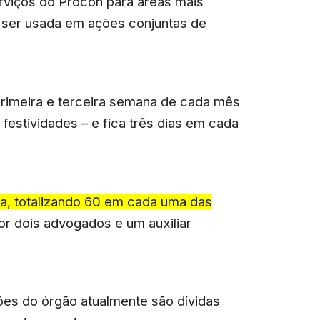
serviços do Procon para áreas mais
e ser usada em ações conjuntas de
rimeira e terceira semana de cada mês
estividades – e fica três dias em cada
ia, totalizando 60 em cada uma das
or dois advogados e um auxiliar
ões do órgão atualmente são dívidas