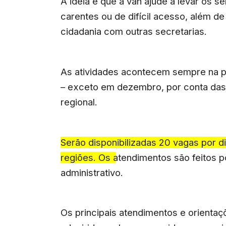
A ideia é que a van ajude a levar os 
carentes ou de difícil acesso, além d
cidadania com outras secretarias.
As atividades acontecem sempre na p
– exceto em dezembro, por conta das f
regional.
Serão disponibilizadas 20 vagas por d
regiões. Os atendimentos são feitos p
administrativo.
Os principais atendimentos e orientaç