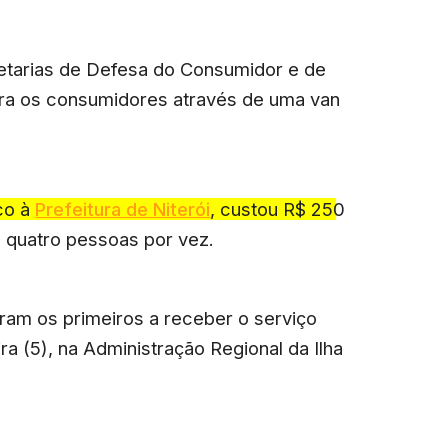
retarias de Defesa do Consumidor e de
ara os consumidores através de uma van
ico à
Prefeitura de Niterói
, custou R$ 250
é quatro pessoas por vez.
ram os primeiros a receber o serviço
ira (5), na Administração Regional da Ilha