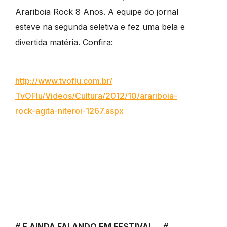
Arariboia Rock 8 Anos. A equipe do jornal
esteve na segunda seletiva e fez uma bela e
divertida matéria. Confira:
http://www.tvoflu.com.br/
TvOFlu/Videos/Cultura/2012/10/
arariboia-
rock-agita-niteroi-
1267.aspx
# E AINDA FALANDO EM FESTIVAL… #