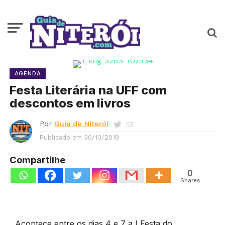
AGENDA
Festa Literária na UFF com
descontos em livros
Por
Guia de Niterói
Publicado em
30/10/2019
Compartilhe
0
Shares
Acontece entre os dias 4 e 7 a I Festa do