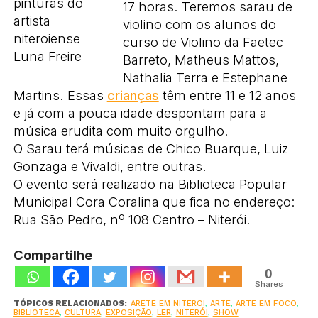
17 horas. Teremos sarau de
violino com os alunos do
curso de Violino da Faetec
Barreto, Matheus Mattos,
Nathalia Terra e Estephane
Martins. Essas
crianças
têm entre 11 e 12 anos
e já com a pouca idade despontam para a
música erudita com muito orgulho.
O Sarau terá músicas de Chico Buarque, Luiz
Gonzaga e Vivaldi, entre outras.
O evento será realizado na Biblioteca Popular
Municipal Cora Coralina que fica no endereço:
Rua São Pedro, nº 108 Centro – Niterói.
Compartilhe
0
Shares
TÓPICOS RELACIONADOS:
ARETE EM NITEROI
,
ARTE
,
ARTE EM FOCO
,
BIBLIOTECA
,
CULTURA
,
EXPOSIÇÃO
,
LER
,
NITERÓI
,
SHOW