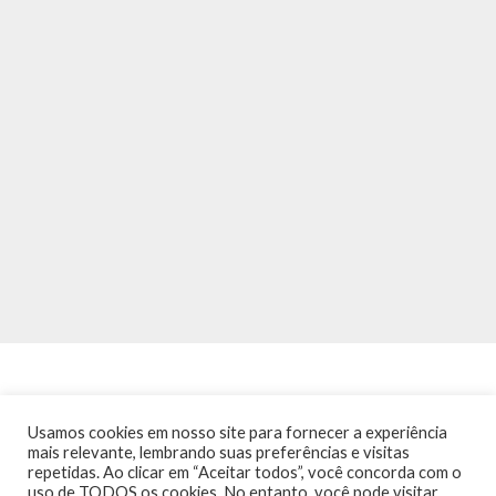
Usamos cookies em nosso site para fornecer a experiência
mais relevante, lembrando suas preferências e visitas
repetidas. Ao clicar em “Aceitar todos”, você concorda com o
INÍCIO
NOTÍCIAS
AGENDA
CONTATO
TRÂNSITO NA PONTE
uso de TODOS os cookies. No entanto, você pode visitar