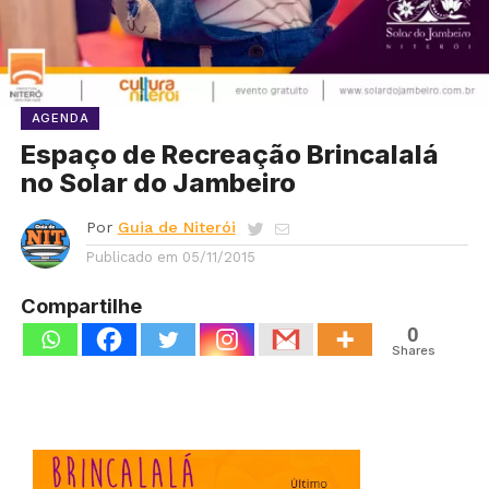
AGENDA
Espaço de Recreação Brincalalá
no Solar do Jambeiro
Por
Guia de Niterói
Publicado em
05/11/2015
Compartilhe
0
Shares