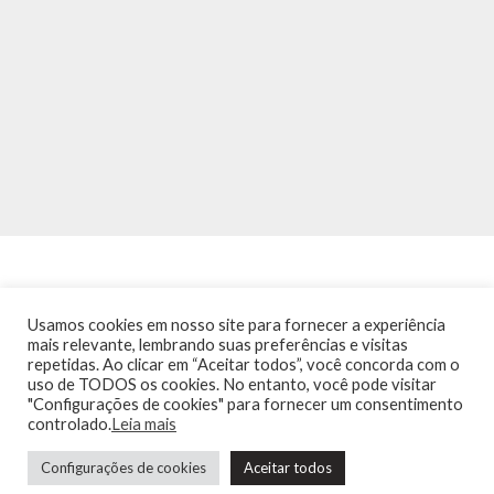
Usamos cookies em nosso site para fornecer a experiência
mais relevante, lembrando suas preferências e visitas
repetidas. Ao clicar em “Aceitar todos”, você concorda com o
INÍCIO
NOTÍCIAS
AGENDA
CONTATO
TRÂNSITO NA PONTE
uso de TODOS os cookies. No entanto, você pode visitar
TERMOS DE USO / POLÍTICA DE PRIVACIDADE
"Configurações de cookies" para fornecer um consentimento
controlado.
Leia mais
Configurações de cookies
Aceitar todos
Guia de Niterói Informática LTDA Todos os Direitos Reservados