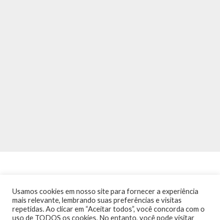
Usamos cookies em nosso site para fornecer a experiência
mais relevante, lembrando suas preferências e visitas
repetidas. Ao clicar em “Aceitar todos”, você concorda com o
INÍCIO
NOTÍCIAS
AGENDA
CONTATO
TRÂNSITO NA PONTE
uso de TODOS os cookies. No entanto, você pode visitar