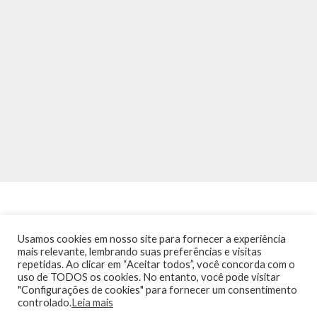
Usamos cookies em nosso site para fornecer a experiência
mais relevante, lembrando suas preferências e visitas
repetidas. Ao clicar em “Aceitar todos”, você concorda com o
INÍCIO
NOTÍCIAS
AGENDA
CONTATO
TRÂNSITO NA PONTE
uso de TODOS os cookies. No entanto, você pode visitar
TERMOS DE USO / POLÍTICA DE PRIVACIDADE
"Configurações de cookies" para fornecer um consentimento
controlado.
Leia mais