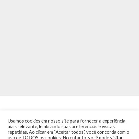
Usamos cookies em nosso site para fornecer a experiência
mais relevante, lembrando suas preferências e visitas
repetidas. Ao clicar em “Aceitar todos”, você concorda com o
INÍCIO
NOTÍCIAS
AGENDA
CONTATO
TRÂNSITO NA PONTE
uso de TODOS os cookies. No entanto, você pode visitar