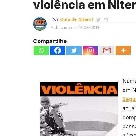
violência em Niter
Por
Guia de Niterói
Publicado em
12/03/2013
Compartilhe
Núme
em Ni
Segu
anual
comp
pass
núme