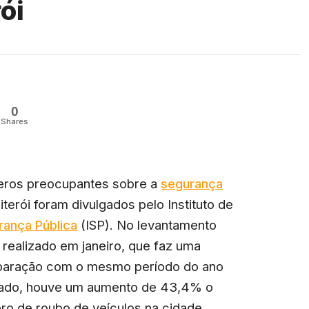
ói
0
Shares
ros preocupantes sobre a
segurança
terói foram divulgados pelo Instituto de
rança Pública
(ISP). No levantamento
 realizado em janeiro, que faz uma
aração com o mesmo período do ano
ado, houve um aumento de 43,4% o
ro de roubo de veículos na cidade,