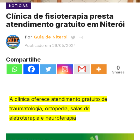
NOTÍCIAS
Clínica de fisioterapia presta
atendimento gratuito em Niterói
Por
Guia de Niterói
Publicado em
29/05/2024
Compartilhe
0
Shares
A clínica oferece atendimento gratuito de
traumatologia, ortopedia, salas de
eletroterapia e neuroterapia